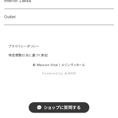
TOPS
OUTER
Interior Zakka
COAT
BOTTOM
TOPS
Outlet
JACKET
BLOUSE
JUMP SUIT
BOTTOM
BLOUNSON
プライバシーポリシー
SHIRT
PANTS
SHOES
ONE-PIECE
特定商取引法に基づく表記
JUMPER
SWEAT
SKIRT
ACCESSORY
SET UP
© Maison Vital / メゾンヴィタール
Powered by
LONG-T
RING
BAG
JUMP SUIT
BLOUNSON
BRACELET
SHOES
TUNIC
ショップに質問する
SUNGLASSES
PUMPS
ACCESSORY