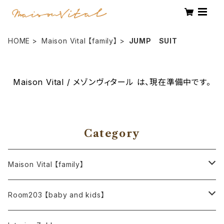
HOME
Maison Vital 【family】
JUMP SUIT
Maison Vital / メゾンヴィタール は、現在準備中です。
Category
Maison Vital 【family】
OUTER
Room203 【baby and kids】